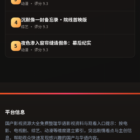
动漫
· 评分
9.3
沉默像一封备忘录·院线首映版
4
综艺
· 评分
9.3
夜色渗入窗帘缝请假条：幕后纪实
5
动漫
· 评分
9.3
平台信息
国产影视资源大全免费整理华语影视资料与观看入口提示：按电
影、电视剧、综艺、动漫等维度建立索引，突出剧情看点与主创信
息，帮助观众快速发现感兴趣的国产与华语内容。