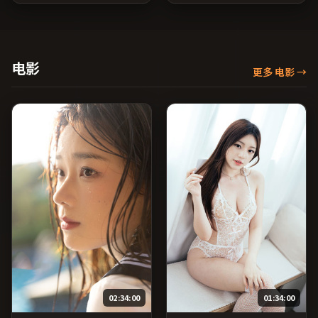
感；由奉俊昊执导，孙俪、
推进；由朴赞郁执导，松隆
蒋雯丽、雷佳音等主演，中
子、黄政民、孙俪等主演，
国台湾出品，历史类型，
美国出品，战争类型，2019
2016年上映 / 2016年11月18
年上映 / 2019年6月23日于美
日于中国台湾地区院线首
国地区院线首映，网络平台
电影
更多 电影
→
映，网络平台同步更新片
同步更新片源。若你偏爱节
源。适合希望获得情感共鸣
奏不急躁、人物立体的作
与现实思考的观众在线高清
品，值得一看。（国产影视
观看。（国产影视资源大全
资源大全免费条目索引，支
免费条目索引，支持片名与
持片名与演员交叉检索。）
演员交叉检索。）
02:34:00
01:34:00