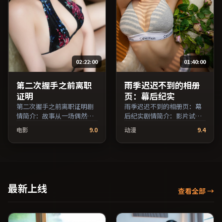
引，支持片名与演员交叉检
索。）
02:22:00
01:40:00
第二次握手之前离职
雨季迟迟不到的相册
证明
页：幕后纪实
第二次握手之前离职证明剧
雨季迟迟不到的相册页：幕
情简介：故事从一场偶然相
后纪实剧情简介：影片试图
遇切入，时代变迁作为隐性
追问「归属」与「告别」的
电影
9.0
动漫
9.4
背景贯穿始终；由刁亦男执
主题，人物关系在误会与和
导，鲁妮·玛拉、章子怡、
解中演进；由宁浩执导，役
倪妮等主演，澳大利亚出
所广司、汤唯、蒋雯丽等主
品，战争类型，2022年上映
演，澳大利亚出品，战争类
/ 2022年8月16日于澳大利亚
型，2018年上映 / 2018年5
地区院线首映，网络平台同
月4日于澳大利亚地区院线首
最新上线
查看全部
→
步更新片源。上线后可持续
映，网络平台同步更新片
关注影片评分与观众口碑走
源。适合关注表演细节与导
势。（国产影视资源大全免
演风格的深度观影人群。
费条目索引，支持片名与演
（国产影视资源大全免费条