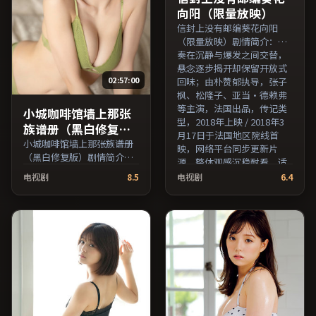
向阳（限量放映）
信封上没有邮编葵花向阳
（限量放映）剧情简介：节
奏在沉静与爆发之间交替，
悬念逐步揭开却保留开放式
02:57:00
回味；由朴赞郁执导，张子
枫、松隆子、亚当·德赖弗
等主演，法国出品，传记类
小城咖啡馆墙上那张
型，2018年上映 / 2018年3
族谱册（黑白修复
月17日于法国地区院线首
版）
小城咖啡馆墙上那张族谱册
映，网络平台同步更新片
（黑白修复版）剧情简介：
源。整体观感沉稳耐看，适
叙事线索在城市与乡野之间
合反复品味台词与镜头。
电视剧
8.5
电视剧
6.4
往返，亲情线与友情线并行
（国产影视资源大全免费条
推进；由丹尼斯·维伦纽瓦
目索引，支持片名与演员交
执导，河正宇、沈腾、张子
叉检索。）
枫等主演，中国大陆出品，
战争类型，2017年上映 /
2017年3月22日于中国大陆
地区院线首映，网络平台同
步更新片源。若你偏爱节奏
不急躁、人物立体的作品，
值得一看。（国产影视资源