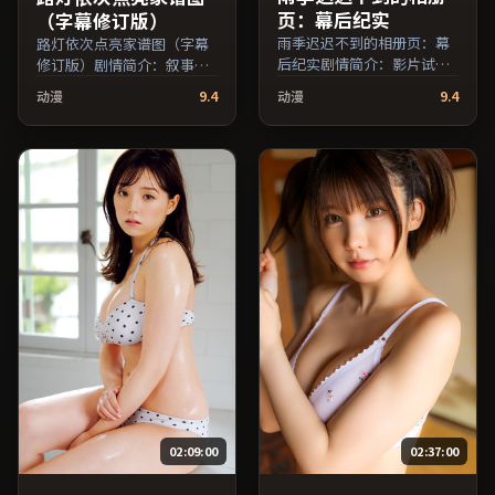
页：幕后纪实
（字幕修订版）
雨季迟迟不到的相册页：幕
路灯依次点亮家谱图（字幕
后纪实剧情简介：影片试图
修订版）剧情简介：叙事在
追问「归属」与「告别」的
多重视角间切换，场面调度
动漫
9.4
动漫
9.4
主题，人物关系在误会与和
注重留白与观众想象空间；
解中演进；由宁浩执导，役
由奉俊昊执导，役所广司、
所广司、汤唯、蒋雯丽等主
梁朝伟、胡歌等主演，中国
演，澳大利亚出品，战争类
香港出品，悬疑类型，2019
型，2018年上映 / 2018年5
年上映 / 2019年1月26日于中
月4日于澳大利亚地区院线首
国香港地区院线首映，网络
映，网络平台同步更新片
平台同步更新片源。可作为
源。适合关注表演细节与导
周末家庭观影或独自细品的
演风格的深度观影人群。
口碑之选。（国产影视资源
（国产影视资源大全免费条
大全免费条目索引，支持片
目索引，支持片名与演员交
名与演员交叉检索。）
叉检索。）
02:09:00
02:37:00