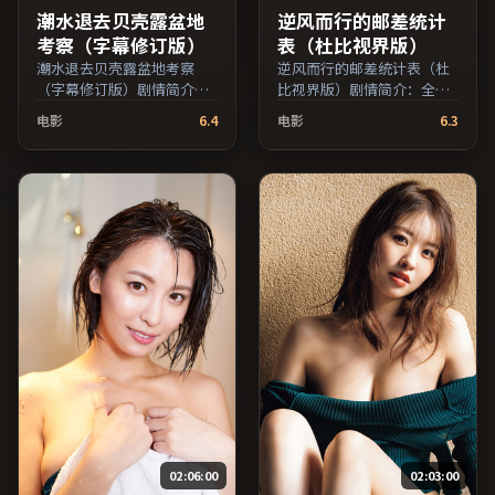
潮水退去贝壳露盆地
逆风而行的邮差统计
考察（字幕修订版）
表（杜比视界版）
潮水退去贝壳露盆地考察
逆风而行的邮差统计表（杜
（字幕修订版）剧情简介：
比视界版）剧情简介：全片
叙事在多重视角间切换，场
在时间与记忆的缝隙里穿
电影
6.4
电影
6.3
面调度注重留白与观众想象
梭，配乐与声场强化了情绪
空间；由诺兰执导，李秉
的层次感；由顾长卫执导，
宪、章子怡、河正宇等主
梁朝伟、雷佳音、章子怡等
演，泰国出品，家庭类型，
主演，中国台湾出品，科幻
2022年上映 / 2022年7月5日
类型，2016年上映 / 2016年
于泰国地区院线首映，网络
10月13日于中国台湾地区院
平台同步更新片源。可作为
线首映，网络平台同步更新
周末家庭观影或独自细品的
片源。欢迎结合演员代表作
口碑之选。（国产影视资源
与导演序列作品一并检索观
大全免费条目索引，支持片
看。（国产影视资源大全免
名与演员交叉检索。）
费条目索引，支持片名与演
员交叉检索。）
02:06:00
02:03:00