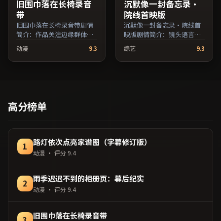
旧围巾落在长椅录音
沉默像一封备忘录·
带
院线首映版
旧围巾落在长椅录音带剧情
沉默像一封备忘录·院线首
简介：作品关注边缘群体的
映版剧情简介：镜头语言克
日常抉择，影像质感兼顾院
制而富有张力，剪辑节奏贴
动漫
9.3
综艺
9.3
线观感与流媒体清晰度；由
合人物心理的起伏；由张艾
娄烨执导，木村拓哉、吴
嘉执导，吴京、木村拓哉、
京、长泽雅美等主演，泰国
易烊千玺等主演，法国出
出品，冒险类型，2022年上
品，科幻类型，2016年上映
映 / 2022年11月11日于泰国
/ 2016年8月14日于法国地区
地区院线首映，网络平台同
院线首映，网络平台同步更
高分榜单
步更新片源。在网络平台播
新片源。推荐给喜爱现实主
放时建议开启高清画质以获
义叙事与人文关怀题材的影
得更佳细节。（国产影视资
迷。（国产影视资源大全免
源大全免费条目索引，支持
费条目索引，支持片名与演
路灯依次点亮家谱图（字幕修订版）
1
片名与演员交叉检索。）
员交叉检索。）
动漫
· 评分
9.4
雨季迟迟不到的相册页：幕后纪实
2
动漫
· 评分
9.4
旧围巾落在长椅录音带
3