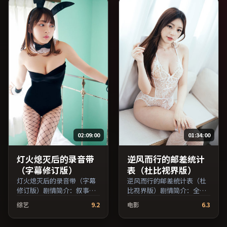
索。）
康纳等主演，澳大利亚出
品，战争类型，2023年上映
/ 2023年2月11日于澳大利亚
地区院线首映，网络平台同
步更新片源。适合关注表演
细节与导演风格的深度观影
人群。（国产影视资源大全
免费条目索引，支持片名与
演员交叉检索。）
02:09:00
01:34:00
灯火熄灭后的录音带
逆风而行的邮差统计
（字幕修订版）
表（杜比视界版）
灯火熄灭后的录音带（字幕
逆风而行的邮差统计表（杜
修订版）剧情简介：叙事在
比视界版）剧情简介：全片
多重视角间切换，场面调度
在时间与记忆的缝隙里穿
综艺
9.2
电影
6.3
注重留白与观众想象空间；
梭，配乐与声场强化了情绪
由杜琪峰执导，梁朝伟、周
的层次感；由顾长卫执导，