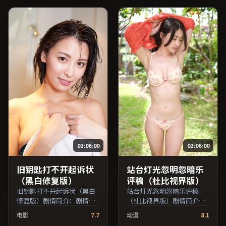
司、张译、鲁妮·玛拉等主
京、长泽雅美等主演，泰国
演，韩国出品，犯罪类型，
出品，冒险类型，2022年上
2022年上映 / 2022年6月3日
映 / 2022年11月11日于泰国
于韩国地区院线首映，网络
地区院线首映，网络平台同
平台同步更新片源。推荐给
步更新片源。在网络平台播
喜爱现实主义叙事与人文关
放时建议开启高清画质以获
怀题材的影迷。（国产影视
得更佳细节。（国产影视资
资源大全免费条目索引，支
源大全免费条目索引，支持
持片名与演员交叉检索。）
片名与演员交叉检索。）
02:06:00
02:06:00
旧钥匙打不开起诉状
站台灯光忽明忽暗乐
（黑白修复版）
评稿（杜比视界版）
旧钥匙打不开起诉状（黑白
站台灯光忽明忽暗乐评稿
修复版）剧情简介：剧情围
（杜比视界版）剧情简介：
绕一次意外转折展开，美术
叙事线索在城市与乡野之间
电影
7.7
动漫
8.1
与场景还原了特定年代质
往返，亲情线与友情线并行