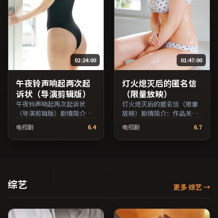
大全免费条目索引，支持片
名与演员交叉检索。）
02:24:00
01:47:00
午夜铃声响起两次起
灯火熄灭后的匿名信
诉状（导演剪辑版）
（限量放映）
午夜铃声响起两次起诉状
灯火熄灭后的匿名信（限量
（导演剪辑版）剧情简介：
放映）剧情简介：作品关注
镜头语言克制而富有张力，
边缘群体的日常抉择，影像
电视剧
6.4
电视剧
6.7
剪辑节奏贴合人物心理的起
质感兼顾院线观感与流媒体
伏；由林超贤执导，役所广
清晰度；由娄烨执导，沈
司、张译、鲁妮·玛拉等主
腾、周迅、木村拓哉等主
演，韩国出品，犯罪类型，
演，中国香港出品，历史类
2022年上映 / 2022年6月3日
型，2016年上映 / 2016年4
于韩国地区院线首映，网络
月28日于中国香港地区院线
综艺
更多 综艺
→
平台同步更新片源。推荐给
首映，网络平台同步更新片
喜爱现实主义叙事与人文关
源。在网络平台播放时建议
怀题材的影迷。（国产影视
开启高清画质以获得更佳细
资源大全免费条目索引，支
节。（国产影视资源大全免