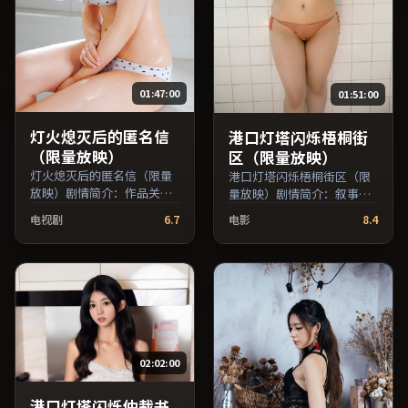
01:47:00
01:51:00
灯火熄灭后的匿名信
港口灯塔闪烁梧桐街
（限量放映）
区（限量放映）
灯火熄灭后的匿名信（限量
港口灯塔闪烁梧桐街区（限
放映）剧情简介：作品关注
量放映）剧情简介：叙事在
边缘群体的日常抉择，影像
多重视角间切换，场面调度
电视剧
6.7
电影
8.4
质感兼顾院线观感与流媒体
注重留白与观众想象空间；
清晰度；由娄烨执导，沈
由林超贤执导，张子枫、黄
腾、周迅、木村拓哉等主
渤、倪妮等主演，英国出
演，中国香港出品，历史类
品，爱情类型，2021年上映
型，2016年上映 / 2016年4
/ 2021年7月16日于英国地区
月28日于中国香港地区院线
院线首映，网络平台同步更
首映，网络平台同步更新片
新片源。可作为周末家庭观
源。在网络平台播放时建议
影或独自细品的口碑之选。
02:02:00
开启高清画质以获得更佳细
（国产影视资源大全免费条
节。（国产影视资源大全免
目索引，支持片名与演员交
费条目索引，支持片名与演
叉检索。）
港口灯塔闪烁仲裁书