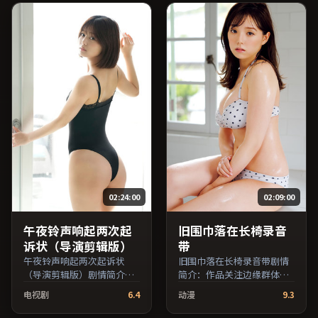
迅、马修·麦康纳等主演，
梁朝伟、雷佳音、章子怡等
中国大陆出品，传记类型，
主演，中国台湾出品，科幻
2022年上映 / 2022年5月10
类型，2016年上映 / 2016年
日于中国大陆地区院线首
10月13日于中国台湾地区院
映，网络平台同步更新片
线首映，网络平台同步更新
源。可作为周末家庭观影或
片源。欢迎结合演员代表作
独自细品的口碑之选。（国
与导演序列作品一并检索观
产影视资源大全免费条目索
看。（国产影视资源大全免
引，支持片名与演员交叉检
费条目索引，支持片名与演
索。）
员交叉检索。）
02:24:00
02:09:00
午夜铃声响起两次起
旧围巾落在长椅录音
诉状（导演剪辑版）
带
午夜铃声响起两次起诉状
旧围巾落在长椅录音带剧情
（导演剪辑版）剧情简介：
简介：作品关注边缘群体的
镜头语言克制而富有张力，
日常抉择，影像质感兼顾院
电视剧
6.4
动漫
9.3
剪辑节奏贴合人物心理的起
线观感与流媒体清晰度；由
伏；由林超贤执导，役所广
娄烨执导，木村拓哉、吴