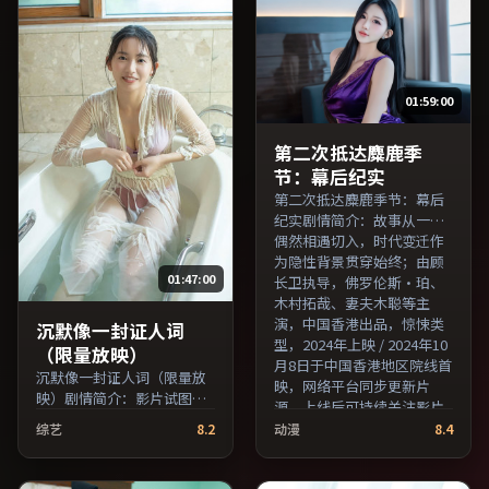
员交叉检索。）
目索引，支持片名与演员交
叉检索。）
01:59:00
第二次抵达麋鹿季
节：幕后纪实
第二次抵达麋鹿季节：幕后
纪实剧情简介：故事从一场
偶然相遇切入，时代变迁作
为隐性背景贯穿始终；由顾
01:47:00
长卫执导，佛罗伦斯·珀、
木村拓哉、妻夫木聪等主
演，中国香港出品，惊悚类
沉默像一封证人词
型，2024年上映 / 2024年10
（限量放映）
月8日于中国香港地区院线首
沉默像一封证人词（限量放
映，网络平台同步更新片
映）剧情简介：影片试图追
源。上线后可持续关注影片
问「归属」与「告别」的主
评分与观众口碑走势。（国
综艺
8.2
动漫
8.4
题，人物关系在误会与和解
产影视资源大全免费条目索
中演进；由刁亦男执导，王
引，支持片名与演员交叉检
俊凯、长泽雅美、马修·麦