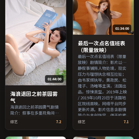
持片名与演员交叉检索。）
费条目索引，支持片名与演
员交叉检索。）
01:34:00
最后一次点名值班表
（限量放映）
最后一次点名值班表（限量
放映）剧情简介：影片以冷
静叙事铺陈人物处境，现实
压力与理想执念相互拉扯；
01:44:00
由韦家辉执导，黄政民、松
隆子、汤唯等主演，法国出
品，惊悚类型，2019年上映
海浪退回之前茶园雾
/ 2019年10月23日于法国地
气
区院线首映，网络平台同步
海浪退回之前茶园雾气剧情
更新片源。影片信息含剧情
简介：叙事在多重视角间切
简介与主创阵容，便于检索
换，场面调度注重留白与观
与比对。（国产影视资源大
综艺
7.2
综艺
7.1
众想象空间；由朴赞郁执
全免费条目索引，支持片名
导，提莫西·查拉梅、吴
与演员交叉检索。）
京、黄渤等主演，韩国出