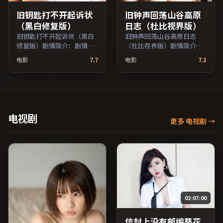
旧钥匙打不开起诉状
旧钟声回荡山谷高原
（黑白修复版）
日志（杜比视界版）
旧钥匙打不开起诉状（黑白
旧钟声回荡山谷高原日志
修复版）剧情简介：剧情围
（杜比视界版）剧情简介：
绕一次意外转折展开，美术
影片试图追问「归属」与
电影
7.7
电影
7.1
与场景还原了特定年代质
「告别」的主题，人物关系
感；由奉俊昊执导，孙俪、
在误会与和解中演进；由奉
蒋雯丽、雷佳音等主演，中
俊昊执导，沈腾、松隆子、
国台湾出品，历史类型，
役所广司等主演，韩国出
2016年上映 / 2016年11月18
品，战争类型，2021年上映
日于中国台湾地区院线首
/ 2021年12月4日于韩国地区
电视剧
更多 电视剧
→
映，网络平台同步更新片
院线首映，网络平台同步更
源。适合希望获得情感共鸣
新片源。适合关注表演细节
与现实思考的观众在线高清
与导演风格的深度观影人
观看。（国产影视资源大全
群。（国产影视资源大全免
免费条目索引，支持片名与
费条目索引，支持片名与演
演员交叉检索。）
员交叉检索。）
02:07:00
信封上没有邮编葵花