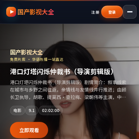
国产影视大全
跳过导航，进入正文
注册
登录
国产影视资源大全免费
｜
国产影视大全
—
国产影视大全
免费片库 · 华语热播一站直达
港口灯塔闪烁仲裁书（导演剪辑版）
港口灯塔闪烁仲裁书（导演剪辑版）剧情简介：叙事线索
在城市与乡野之间往返，亲情线与友情线并行推进；由顾
长卫执导，胡歌、提莫西·查拉梅、梁朝伟等主演，中国
香港出品，喜剧类型，2021年上映 / 2021年1月9日于中国
电影
9.1
02:02:00
香港地区院线首映，网络平台同步更新片源。若你偏爱节
奏不急躁、人物立体的作品，值得一看。（国产影视资源
大全免费条目索引，支持片名与演员交叉检索。）
立即观看