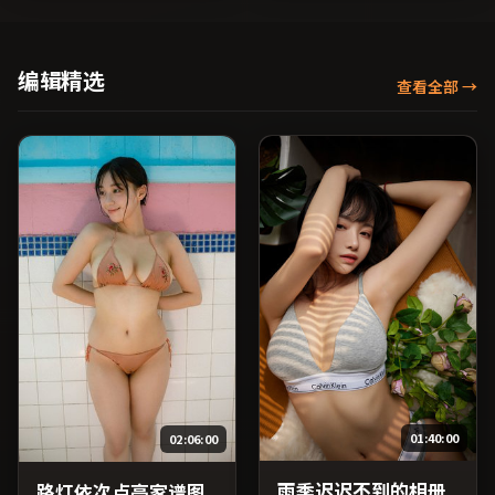
迅、马修·麦康纳等主演，
俊凯、长泽雅美、马修·麦
中国大陆出品，传记类型，
康纳等主演，澳大利亚出
2022年上映 / 2022年5月10
品，战争类型，2023年上映
日于中国大陆地区院线首
/ 2023年2月11日于澳大利亚
编辑精选
查看全部
→
映，网络平台同步更新片
地区院线首映，网络平台同
源。可作为周末家庭观影或
步更新片源。适合关注表演
独自细品的口碑之选。（国
细节与导演风格的深度观影
产影视资源大全免费条目索
人群。（国产影视资源大全
引，支持片名与演员交叉检
免费条目索引，支持片名与
索。）
演员交叉检索。）
01:40:00
02:06:00
雨季迟迟不到的相册
路灯依次点亮家谱图