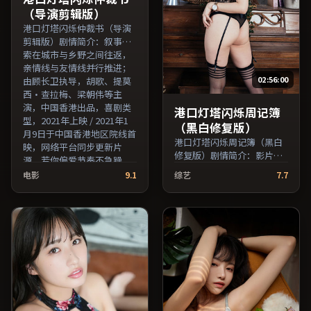
员交叉检索。）
（导演剪辑版）
港口灯塔闪烁仲裁书（导演
剪辑版）剧情简介：叙事线
索在城市与乡野之间往返，
亲情线与友情线并行推进；
02:56:00
由顾长卫执导，胡歌、提莫
西·查拉梅、梁朝伟等主
演，中国香港出品，喜剧类
港口灯塔闪烁周记簿
型，2021年上映 / 2021年1
（黑白修复版）
月9日于中国香港地区院线首
港口灯塔闪烁周记簿（黑白
映，网络平台同步更新片
修复版）剧情简介：影片以
源。若你偏爱节奏不急躁、
冷静叙事铺陈人物处境，现
人物立体的作品，值得一
电影
9.1
综艺
7.7
实压力与理想执念相互拉
看。（国产影视资源大全免
扯；由奉俊昊执导，佛罗伦
费条目索引，支持片名与演
斯·珀、吴京、蒋雯丽等主
员交叉检索。）
演，日本出品，战争类型，
2018年上映 / 2018年4月28
日于日本地区院线首映，网
络平台同步更新片源。影片
信息含剧情简介与主创阵
容，便于检索与比对。（国
产影视资源大全免费条目索